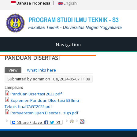
Bahasa Indonesia
English
Navigation
PANDUAN DISERTASI
Primary tabs
View
(active tab)
What links here
Submitted by
admin
on Tue, 2024-05-07 11:08
Lampiran:
Panduan Disertasi 2023.pdf
Suplemen Panduan DIsertasi S3 Ilmu
Teknik-final7AGT2025.pdf
Persyaratan Ujian Disertasi_sign.pdf