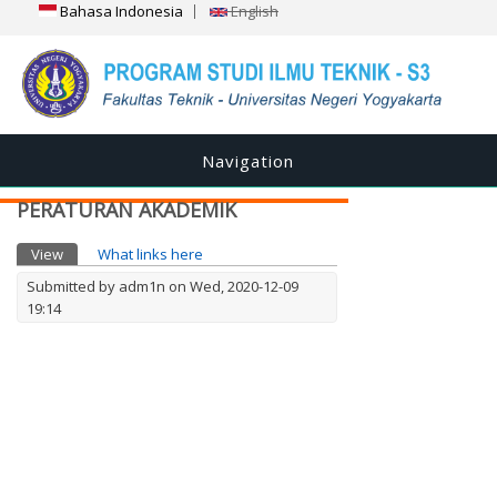
Bahasa Indonesia
English
Navigation
PERATURAN AKADEMIK
Primary tabs
View
(active tab)
What links here
Submitted by
adm1n
on Wed, 2020-12-09
19:14