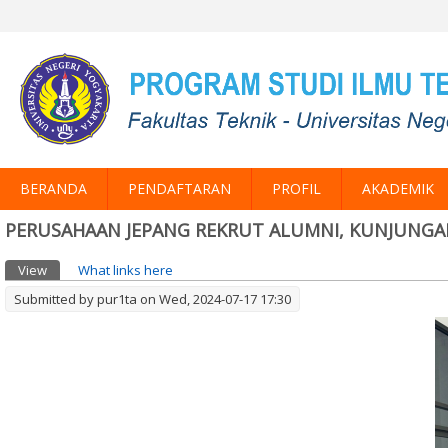
BERANDA
PENDAFTARAN
PROFIL
AKADEMIK
PERUSAHAAN JEPANG REKRUT ALUMNI, KUNJUNGA
Primary tabs
View
(active tab)
What links here
Submitted by
pur1ta
on Wed, 2024-07-17 17:30