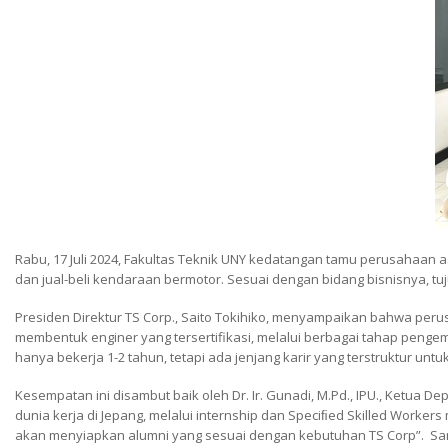
Rabu, 17 Juli 2024, Fakultas Teknik UNY kedatangan tamu perusahaan a
dan jual-beli kendaraan bermotor. Sesuai dengan bidang bisnisnya, t
Presiden Direktur TS Corp., Saito Tokihiko, menyampaikan bahwa p
membentuk enginer yang tersertifikasi, melalui berbagai tahap penge
hanya bekerja 1-2 tahun, tetapi ada jenjang karir yang terstruktur unt
Kesempatan ini disambut baik oleh Dr. Ir. Gunadi, M.Pd., IPU., Ketua D
dunia kerja di Jepang, melalui internship dan Speciﬁed Skilled Worker
akan menyiapkan alumni yang sesuai dengan kebutuhan TS Corp”.
Sam