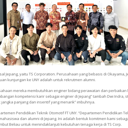
sal Jepang, yaitu TS Corporation. Perusahaan yang bebasis di Okayama, J
ujuan kunjungan ke UNY adalah untuk rekrutmen alumni.
erusahaan mereka membutuhkan
enginer
bidang perawatan dan perbaikan k
mbangan kompetensi karir sebagai enginer di Jepang
” tambah Dwi Indra, s
uk jangka panjang dan insentif yang menarik
” imbuhnya.
epartemen Pendidikan Teknik Otomotif FT UNY. “
Departemen Pendidikan Tek
s mahasiswa dan alumni di Jepang
.
Ini adalah bentuk komitmen kami sebag
but Beliau untuk menindaklanjuti kebutuhan tenaga kerja di TS Corp.