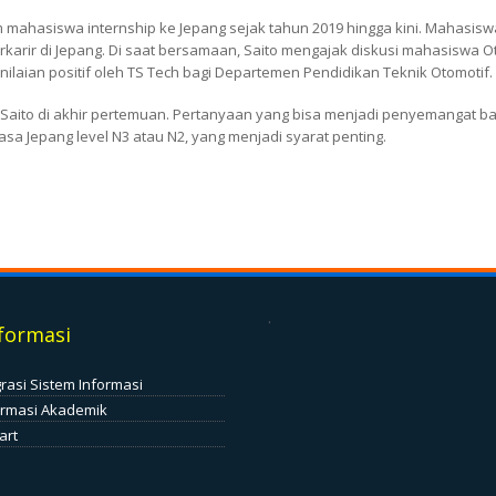
ahasiswa internship ke Jepang sejak tahun 2019 hingga kini. Mahasiswa t
arir di Jepang. Di saat bersamaan, Saito mengajak diskusi mahasiswa Oto
nilaian positif oleh TS Tech bagi Departemen Pendidikan Teknik Otomotif.
 Saito di akhir pertemuan. Pertanyaan yang bisa menjadi penyemangat b
 Jepang level N3 atau N2, yang menjadi syarat penting.
.
formasi
grasi Sistem Informasi
ormasi Akademik
art