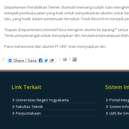
Departemen Pendidikan Teknik Otomotif memang sudah rutin mengirim m
menjadi pembuka jalan yang baik untuk menyebarkan alumni untuk berk
lalu, yang hadir dalam pertemuan tersebut.
Track Record
ini menjadi pe
“Kapan (Departemen) otomotif bisa mengirim alumni ke Jepang?
” tanya
Tentu penyemangat untuk menyiapkan diri, terutama kemampuan Bahasa
Para mahasiswa dan alumni FT UNY, mari menyiapkan diri.
Link Terkait
Sistem In
Universitas Negeri Yogyakarta
Portal Inte
Fakultas Teknik
Sistem Inf
Perpustakaan
LMS Be-Sm